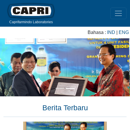
Caprifarmindo Laboratories
Bahasa :
IND
|
ENG
Previous
Next
Berita Terbaru